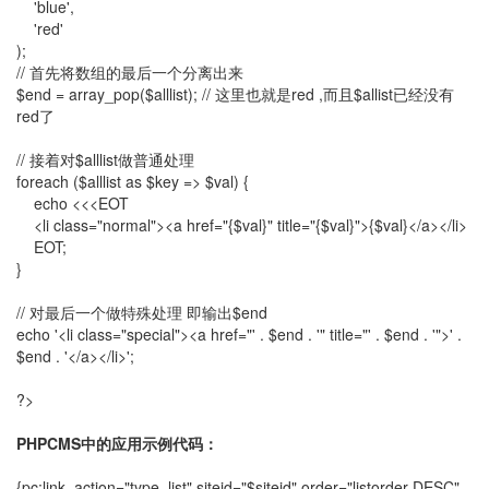
'blue',
'red'
);
// 首先将数组的最后一个分离出来
$end = array_pop($alllist); // 这里也就是red ,而且$allist已经没有
red了
// 接着对$alllist做普通处理
foreach ($alllist as $key => $val) {
echo <<<EOT
<li class="normal"><a href="{$val}" title="{$val}">{$val}</a></li>
EOT;
}
// 对最后一个做特殊处理 即输出$end
echo '<li class="special"><a href="' . $end . '" title="' . $end . '">' .
$end . '</a></li>';
?>
PHPCMS中的应用示例代码：
{pc:link action="type_list" siteid="$siteid" order="listorder DESC"