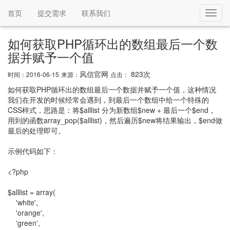
首页
提交需求
联系我们
Toggl
navig
如何获取PHP循环出的数组最后一个数
据并赋予一个值
风信官网
823次
时间：2016-06-15
来源：
点击：
如何获取PHP循环出的数组最后一个数据并赋予一个值，这种情况
我们在开发的时候经常会遇到，到最后一个数组中给一个特殊的
CSS样式，思路是：将$alllist 分为新数组$new + 最后一个$end，
用到的函数array_pop($alllist)，然后遍历$new将结果输出，$end做
最后的处理即可。
示例代码如下：
<?php
$alllist = array(
'white',
'orange',
'green',