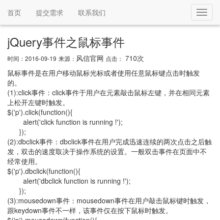
首页
提交需求
联系我们
Toggl
navig
jQuery事件之鼠标事件
风信官网
710次
时间：2016-09-19
来源：
点击：
鼠标事件是在用户移动鼠标光标或者使用任意鼠标键点击时触发
的。
(1):click事件：click事件于用户在元素敲击鼠标左键，并在相同元素
上松开左键时触发。
$('p').click(function(){
alert('click function is running !');
});
(2):dbclick事件：dbclick事件在用户完成迅速连续的两次点击之后触
发，双击的速度取决于操作系统的设置。一般双击事件在页面中不
经常使用。
$('p').dbclick(function(){
alert('dbclick function is running !');
});
(3):mousedown事件：mousedown事件在用户敲击鼠标键时触发，
跟keydown事件不一样，该事件仅在按下鼠标时触发。