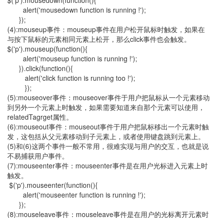
$('p').mousedown(function(){
alert('mousedown function is running !');
});
(4):mouseup事件：mouseup事件在用户松开鼠标时触发，如果在
与按下鼠标的元素相同元素上松开，那么click事件也会触发。
$('p').mouseup(function(){
alert('mouseup function is running !');
}).click(function(){
alert('click function is running too !');
});
(5):mouseover事件：mouseover事件于用户把鼠标从一个元素移动
到另外一个元素上时触发，如果需要知道来自那个元素可以使用，
relatedTagrget属性。
(6):mouseout事件：mouseout事件于用户把鼠标移出一个元素时触
发，这包括从父元素移动到子元素上，或者使用键盘跳到元素上。
(5)和(6)这两个事件一般不常用，很难实现与用户的交互，也就是说
不易捕获用户事件。
(7):mouseenter事件：mouseenter事件是在用户光标进入元素上时
触发。
$('p').mouseenter(function(){
alert('mouseenter function is running !');
});
(8):mouseleave事件：mouseleave事件是在用户的光标离开元素时